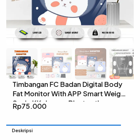
Timbangan FC Badan Digital Body
Fat Monitor With APP Smart Weight
Scale KK dengan Bluetooth
Rp
75.000
Deskripsi