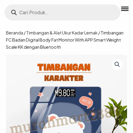
Lewati
Products
ke
search
konten
Beranda
/
Timbangan & Alat Ukur Kadar Lemak
/ Timbangan
FC Badan Digital Body Fat Monitor With APP Smart Weight
Scale KK dengan Bluetooth