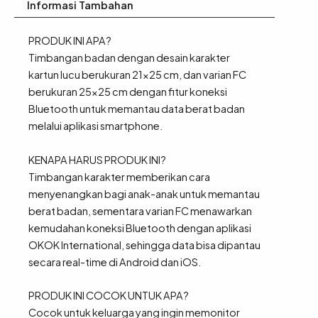
Informasi Tambahan
PRODUK INI APA?
Timbangan badan dengan desain karakter
kartun lucu berukuran 21×25 cm, dan varian FC
berukuran 25×25 cm dengan fitur koneksi
Bluetooth untuk memantau data berat badan
melalui aplikasi smartphone.
KENAPA HARUS PRODUK INI?
Timbangan karakter memberikan cara
menyenangkan bagi anak-anak untuk memantau
berat badan, sementara varian FC menawarkan
kemudahan koneksi Bluetooth dengan aplikasi
OKOK International, sehingga data bisa dipantau
secara real-time di Android dan iOS.
PRODUK INI COCOK UNTUK APA?
Cocok untuk keluarga yang ingin memonitor