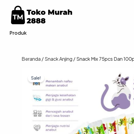
Lewati
ke
konten
Produk
Beranda
/
Snack Anjing
/ Snack Mix 75pcs Dan 100
Sale!