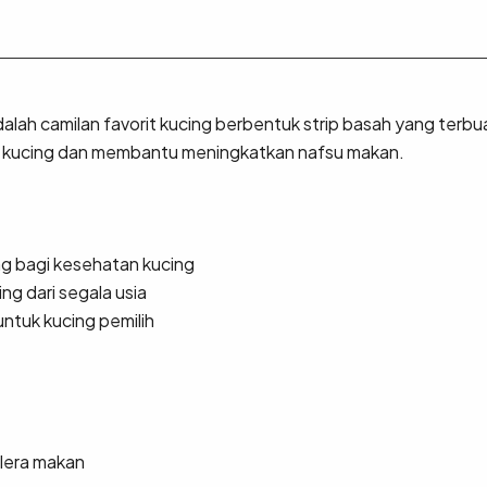
ah camilan favorit kucing berbentuk strip basah yang terbua
n kucing dan membantu meningkatkan nafsu makan.
ing bagi kesehatan kucing
ng dari segala usia
tuk kucing pemilih
lera makan