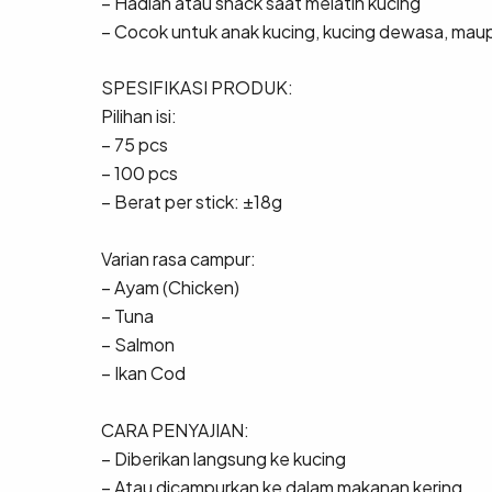
– Hadiah atau snack saat melatih kucing
– Cocok untuk anak kucing, kucing dewasa, mau
SPESIFIKASI PRODUK:
Pilihan isi:
– 75 pcs
– 100 pcs
– Berat per stick: ±18g
Varian rasa campur:
– Ayam (Chicken)
– Tuna
– Salmon
– Ikan Cod
CARA PENYAJIAN:
– Diberikan langsung ke kucing
– Atau dicampurkan ke dalam makanan kering