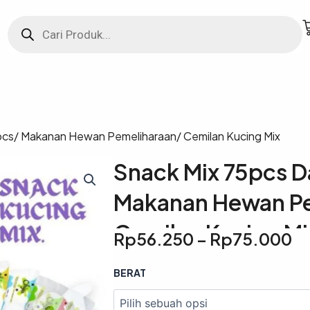
Products
search
pcs/ Makanan Hewan Pemeliharaan/ Cemilan Kucing Mix
Snack Mix 75pcs 
Makanan Hewan Pe
Cemilan Kucing Mi
R
Rp
56.250
–
Rp
75.000
ha
Kuantitas
BERAT
R
Snack
Mix
hi
75pcs