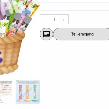
R
Dan
100pcs/
Makanan
-
+
Hewan
Pemeliharaan/
Cemilan
Keranjang
Kucing
Mix